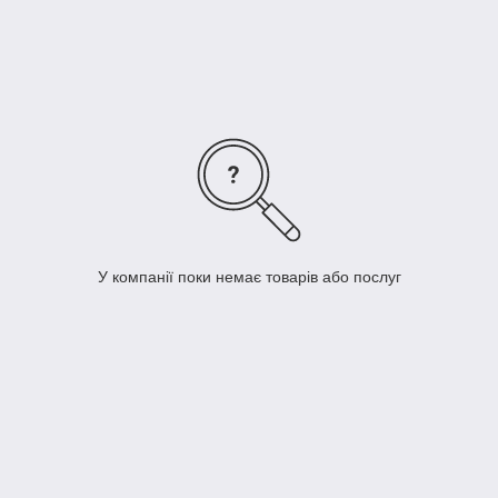
все происходящее. Вместо Вас этим и займется
авторегистратор.
Наш інтернет-магазин пропонує великий вибір
відеореєстраторів, вартість і рівень яких, кожен зможе
самостійно підібрати, з урахуванням усіх своїх переваг і
фінансових можливостей. Тут Ви зможете замовити і купити
як найпростіші відеореєстратори, єдиною функцією яких є
запис відео, так і більш сучасні відеореєстратори з
навігатором, з можливістю запису звуку або координат.
У компанії поки немає товарів або послуг