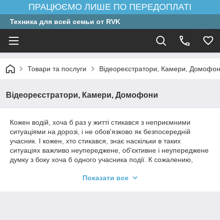
ПРАЦЮЄМО ЛИШЕ ПО ПЕРЕДОПЛАТІ
Техника для всей семьи от RVK
Товари та послуги
Відеореєстратори, Камери, Домофо
Відеореєстратори, Камери, Домофони
Кожен водій, хоча б раз у житті стикався з неприємними
ситуаціями на дорозі, і не обов'язково як безпосередній
учасник. І кожен, хто стикався, знає наскільки в таких
ситуаціях важливо неупереджене, об'єктивне і неупереджене
думку з боку хоча б одного учасника події. К сожалению,
добиться этого бывает очень сложно, и именно в такие
Показати все
моменты Вам на помощь придет видеорегистратор для
автомобиля.Кроме неприятностей и ДТП, в дороге Вам могут
встретиться различные незаурядные ситуации или
невиданные пейзажи, а находясь в авто без пассажиров, Вы
не успеете схватить камер или смартфон и вовремя заснять