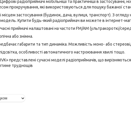
Цифрові радіоприймачі мобільніші та практичніші в застосуванні, н
сом прокручування, які використовуються для пошуку бажаної станц
і місцем застосування (будинок, дача, вулиця, транспорт). З огляд
у модель. Купити будь-який радіоприймач ви можете в інтернет-маг
часні приймачі налаштовані на частоти FM/AM (ультракороткі/серед
пічна або знімна.
ередбачає габарити та тип динаміка. Можливість моно- або стереов
 підсвітка, особливості автоматичного настроювання хвилі тощо.
«RVK» представлені сучасні моделі радіоприймачів, що вирізняютьс
витиме труднощів