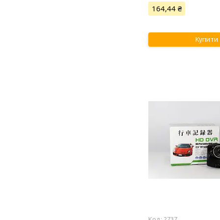
164,44 ₴
Купити
2737