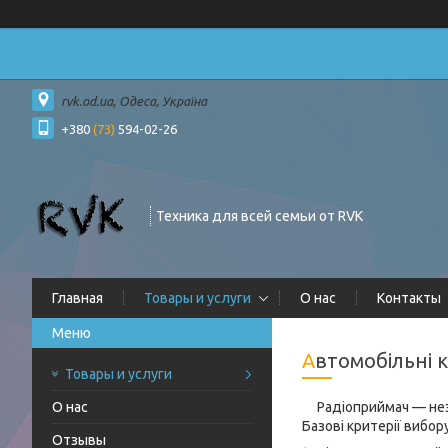
rvk.od.ua, Одеса, Україна
+380
(73)
594-02-26
Техника для всей семьи от RVK
Главная
Товары и услуги
О нас
Контакты
Автомобільні 
Товары и услуги
О нас
Радіоприймач — незамі
Базові критерії вибор
Отзывы