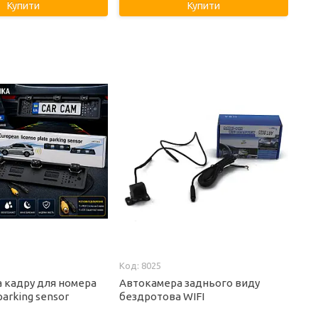
Купити
Купити
8025
 кадру для номера
Автокамера заднього виду
parking sensor
бездротова WIFI