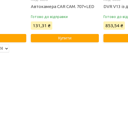
Автокамера CAR CAM. 707+LED
DVR V13 із
Готово до відправки
Готово до ві
131,31 ₴
853,54 ₴
Купити