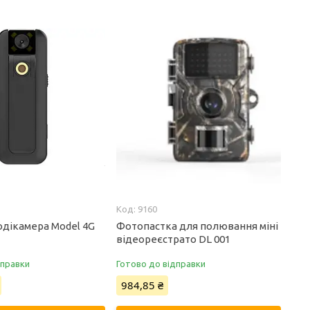
9160
одікамера Model 4G
Фотопастка для полювання міні
відеореєстрато DL 001
дправки
Готово до відправки
984,85 ₴