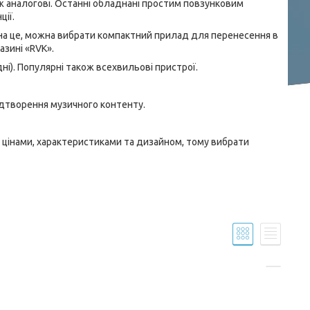
іж аналогові. Останні обладнані простим повзунковим
ії.
у на це, можна вибрати компактний прилад для перенесення в
азині «RVK».
ні). Популярні також всехвильові пристрої.
ідтворення музичного контенту.
я цінами, характеристиками та дизайном, тому вибрати