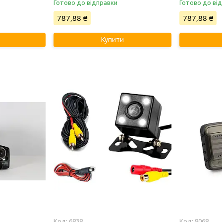
Готово до відправки
Готово до ві
787,88 ₴
787,88 ₴
Купити
6838
8068