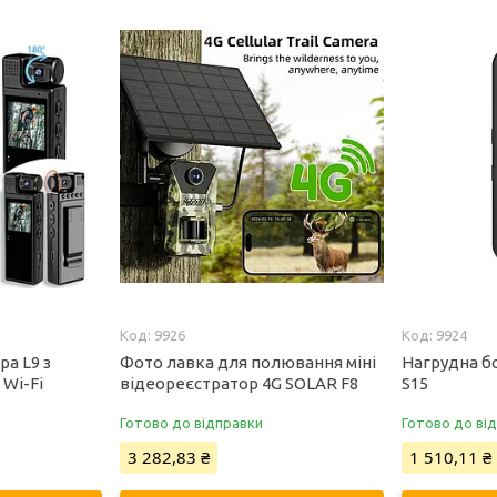
9926
9924
ра L9 з
Фото лавка для полювання міні
Нагрудна б
 Wi-Fi
відеореєстратор 4G SOLAR F8
S15
Готово до відправки
Готово до ві
3 282,83 ₴
1 510,11 ₴