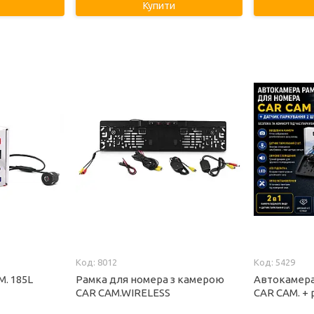
Купити
8012
5429
. 185L
Рамка для номера з камерою
Автокамера
CAR CAM.WIRELESS
CAR CAM. + 