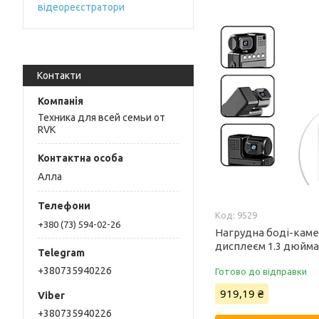
відеореєстратори
Контакти
Техника для всей семьи от
RVK
Алла
9529
+380 (73) 594-02-26
Нагрудна боді-каме
дисплеєм 1.3 дюйма
+380735940226
Готово до відправки
919,19 ₴
+380735940226