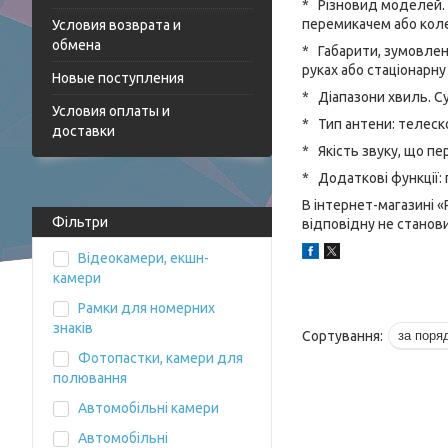
* Різновид моделей. 
перемикачем або коле
Условия возврата и
обмена
* Габарити, зумовлен
руках або стаціонарн
Новые поступления
* Діапазони хвиль. Су
Условия оплаты и
* Тип антени: телеско
доставки
* Якість звуку, що п
* Додаткові функції:
В інтернет-магазині 
Фільтри
відповідну не стано
Відеокамери, екшн-
камери
Рамки для номерних
знаків
Фотопастки, камери для
полювання
Автомобільні камери
Автомобільні