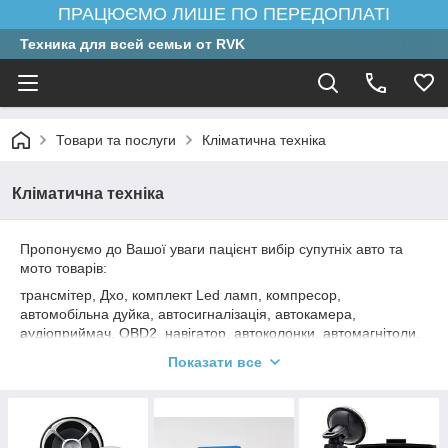
ПРАЦЮЄМО ЛИШЕ ПО ПЕРЕДОПЛАТІ
Техника для всей семьи от RVK
Товари та послуги
Кліматична техніка
Кліматична техніка
Пропонуємо до Вашої уваги пацієнт вибір супутніх авто та
мото товарів:
трансмітер, Дхо, комплект Led ламп, компресор,
автомобільна дуйка, автосигналізація, автокамера,
аудіоприймач, OBD2, навігатор, автоколонки, автомагнітоли,
відеореєстратор, паркувальні системи
Показати все
Все це й багато іншого ви знайдете в цьому розділі.