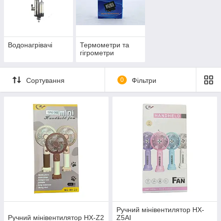
Водонагрівачі
Термометри та
гігрометри
Сортування
0
Фільтри
Ручний мінівентилятор HX-
Ручний мінівентилятор HX-Z2
Z5AI