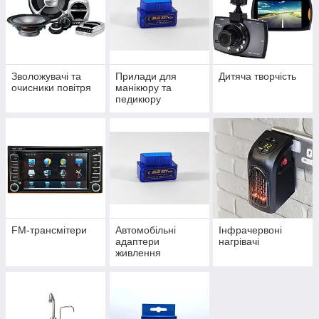
Зволожувачі та
Прилади для
Дитяча творчість
очисники повітря
манікюру та
педикюру
FM-трансмітери
Автомобільні
Інфрачервоні
адаптери
нагрівачі
живлення