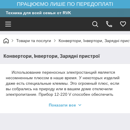
ПРАЦЮЄМО ЛИШЕ ПО ПЕРЕДОПЛАТІ
Техника для всей семьи от RVK
Товари та послуги
Конвертори, Інвертори, Зарядні прис
Конвертори, Інвертори, Зарядні пристрої
Использование переносных электростанций является
несомненным плюсом в наше время. У некоторых изделий
даже есть специальные клеммы. Это огромный плюс, если
вы собрались на природу или в вашем доме отключили
электропитание. Прибор 12-220 V способен обеспечить
подключение непосредственно в машине. Назначение
Показати все
инвертора: Предназначением автомобильного инвертора
является преобразование питания тока на входе для
аккумуляторов 24 или 12 на 220 вольт. Устройство позволяет
соединить с машиной различные приборы, чей режим
работы предусматривает функционирование в сети