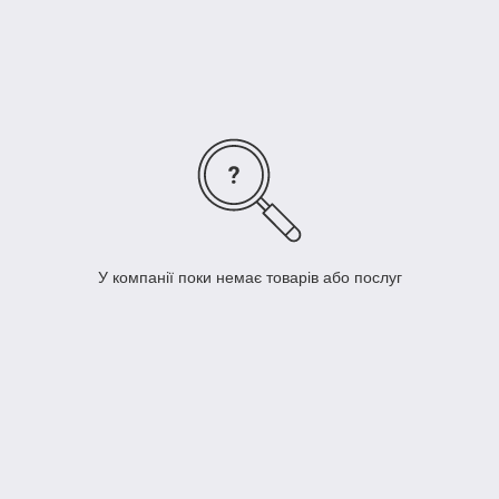
электропитания.
Это может быть:
-пристрій для підзарядки мобільного, відеокамери або
фотоапарата; техніка, яка використовується у побуті (лампа,
телевізор, аудіосистема, чайник, магнітофон та багато
іншого);
-електричні інструменти (дриль, краскопульт, рубанок,
болгарку, електролобзик і ін.);
-планшет або ноутбук, нетбук.
У нашому інтернет-магазині великий вибір інверторів,
перетворювачів, а також зарядних пристроїв.
У компанії поки немає товарів або послуг