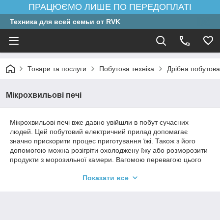
ПРАЦЮЄМО ЛИШЕ ПО ПЕРЕДОПЛАТІ
Техника для всей семьи от RVK
Товари та послуги
Побутова техніка
Дрібна побутова
Мікрохвильові печі
Мікрохвильові печі вже давно увійшли в побут сучасних
людей. Цей побутовий електричний прилад допомагає
значно прискорити процес приготування їжі. Також з його
допомогою можна розігріти охолоджену їжу або розморозити
продукти з морозильної камери. Вагомою перевагою цього
електрообладнання є всебічний прогрів їжі, а не тільки однієї
Показати все
її поверхні. Таким чином можна досягти всецелого
нагрівання продукту перед споживанням його в їжу.
Мікрохвильові печі випускаються в самих різноманітних
комплектаціях. Вони володіють різними технічними і
характеристиками потужності, різними режимами роботи і