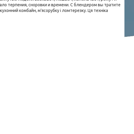
ло терпения, сноровки и времени. С блендером вы тратите
кухонний комбайн, м'ясорубку і ломтерезку. Ця техніка