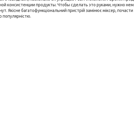
ой консистенции продукты. Чтобы сделать это руками, нужно нема
нут. Якісне багатофункціональний пристрій замінює міксер, почасти 
ю популярністю.