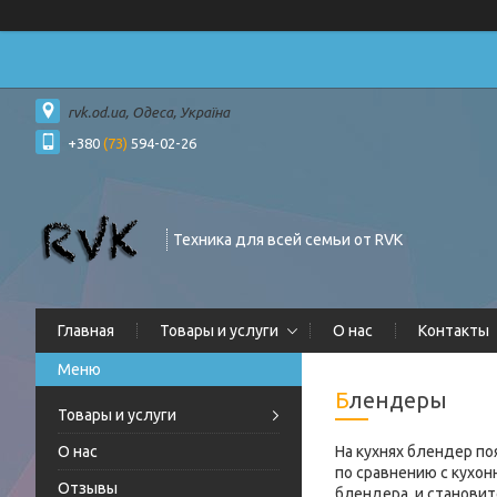
rvk.od.ua, Одеса, Україна
+380
(73)
594-02-26
Техника для всей семьи от RVK
Главная
Товары и услуги
О нас
Контакты
Блендеры
Товары и услуги
О нас
На кухнях блендер по
по сравнению с кухон
Отзывы
блендера, и станови