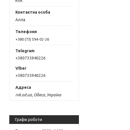
RVK
Алла
+380 (73) 594-02-26
+380735940226
+380735940226
rvk.od.ua, Одеса, Україна
Графік роботи