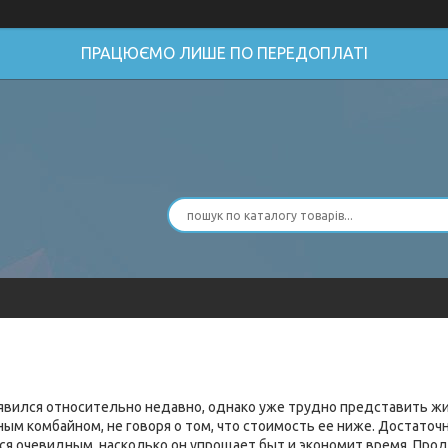
ПРАЦЮЄМО ЛИШЕ ПО ПЕРЕДОПЛАТІ
явился относительно недавно, однако уже трудно представить жиз
ным комбайном, не говоря о том, что стоимость ее ниже. Достато
тся очевидным, насколько он упрощает быт и экономит время. Пр