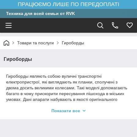
ПРАЦЮЄМО ЛИШЕ ПО ПЕРЕДОПЛАТІ
Техника для всей семьи от RVK
Товари та послуги
Гироборды
Гироборды
Гироборды являють собою вуличні транспортні
електропристрої, які виглядають як планки, сполучені з
двома досить великими колесами. Такі моделі допомагають
багато в чому прискорити пересування пішохода в міських
умовах. Дані апарати набувають в якості оригінального
транспортного засобу для прогулянок або ж для подолання
Показати все
дороги до місця роботи або навчання.