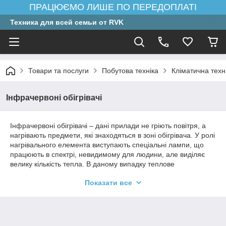
ПРАЦЮЄМО ЛИШЕ ПО ПЕРЕДОПЛАТІ
Техника для всей семьи от RVK
Товари та послуги
Побутова техніка
Кліматична техн
Інфрачервоні обігрівачі
Інфрачервоні обігрівачі – дані прилади не гріють повітря, а
нагрівають предмети, які знаходяться в зоні обігрівача. У ролі
нагрівального елемента виступають спеціальні лампи, що
працюють в спектрі, невидимому для людини, але виділяє
велику кількість тепла. В даному випадку теплове
випромінювання не поглинається повітрям, і вся енергія
Показати все
досягає предметів і людей, що знаходяться в приміщенні. ІК-
обогревтель може бути використаний як вуличний обігрівач,
оцінено власниками кафе, таверн, ресторанів – закладами,
де є відкриті тераси.