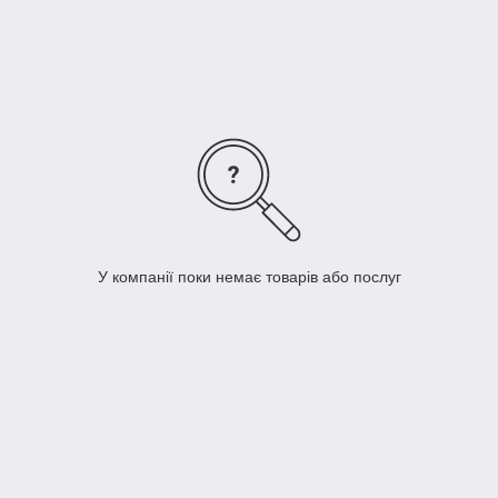
призначаються для виконання прибирання певного типу:
Для сухого прибирання;
Для вологого прибирання;
Для збору води.
Електричні пилососи володіють певним набором
функціональних характеристик, і має досить вузьке
призначення. Наприклад, ті пристрої, які розроблені для
сухого прибирання, не дуже добре себе проявляють при
контактах з водою. Тому використовувати їх слід виключно у
відповідності з основним призначенням.
У компанії поки немає товарів або послуг