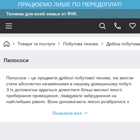
ПРАЦЮЄМО ЛИШЕ ПО ПЕРЕДОПЛАТІ
Техника для всей семьи от RVK
Товари та послуги
Побутова техніка
Дрібна побутова
Пилососи
Пилососи – це предмети дрібної побутової техніки, які змогли
стати абсолютно незамінними в нашому домашньому побуті.
З їх допомогою вдається домогтися більш високої якості
прибирання приміщення, ліквідувати забруднення на
найглибших рівнях. Вони допомагають якісно розібратися з
пилом в килимах на підлозі, на предметах м'яких меблів.
Показати все
Сучасні виробники виготовляють безліч моделей техніки
такого сегмента. Зорієнтуватися у навколишньому
різноманітті практично неможливо. На допомогу приходить
універсальна класифікація.
Дану техніку прийнято ділити в першу чергу на прилади, які