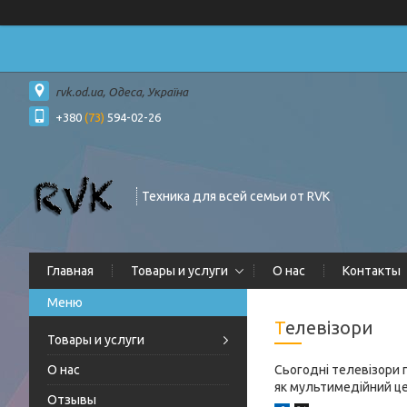
rvk.od.ua, Одеса, Україна
+380
(73)
594-02-26
Техника для всей семьи от RVK
Главная
Товары и услуги
О нас
Контакты
Телевізори
Товары и услуги
О нас
Сьогодні телевізори 
як мультимедійний це
Отзывы