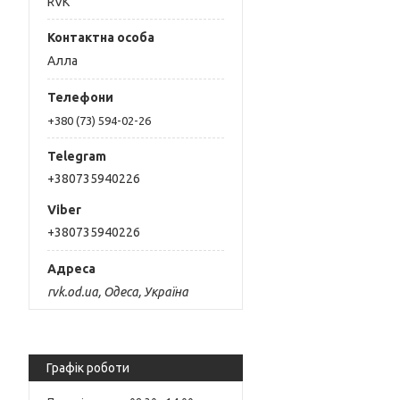
RVK
Алла
+380 (73) 594-02-26
+380735940226
+380735940226
rvk.od.ua, Одеса, Україна
Графік роботи