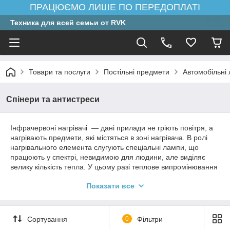
ПРАЦЮЄМО ЛИШЕ ПО ПЕРЕДОПЛАТІ
Техника для всей семьи от RVK
Товари та послуги
Постільні предмети
Автомобільні
Спінери та антистреси
Інфрачервоні нагрівачі — дані прилади не гріють повітря, а
нагрівають предмети, які містяться в зоні нагрівача. В ролі
нагрівального елемента слугують спеціальні лампи, що
працюють у спектрі, невидимою для людини, але виділяє
велику кількість тепла. У цьому разі теплове випромінювання
не поглинається повітрям, і вся енергія досягає предметів і
Показати все
людей, які перебувають у приміщенні. ІЧ-нагрівач може бути
використаний як вуличний нагрівач, що оцінено власниками
кафе, таверн, ресторанів — закладами, де є відкриті тераси.
Сортування
0
Фільтри