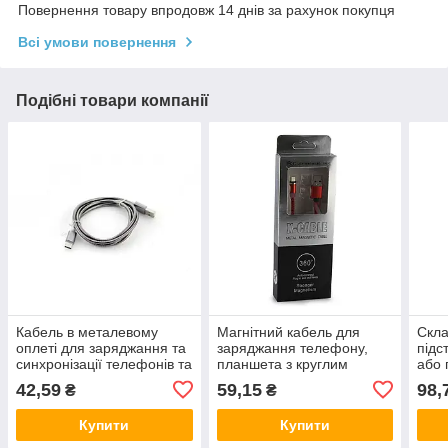
Повернення товару впродовж 14 днів за рахунок покупця
Всі умови повернення
Подібні товари компанії
Кабель в металевому
Магнітний кабель для
Скла
оплеті для заряджання та
заряджання телефону,
підс
синхронізації телефонів та
планшета з круглим
або 
планшетів з ПК Spring
роз&#39;ємом micro, M3
42,59
59,15
98,
₴
₴
(Type-C)
Купити
Купити