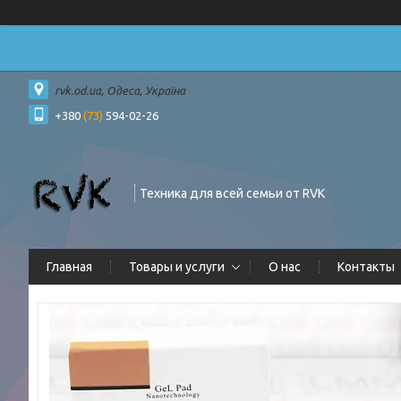
rvk.od.ua, Одеса, Україна
+380
(73)
594-02-26
Техника для всей семьи от RVK
Главная
Товары и услуги
О нас
Контакты