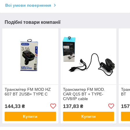
Всі умови повернення
Подібні товари компанії
Трансмітер FM MOD HZ
Трансмитер FM MOD.
Тра
607 BT 2USB+ TYPE C
CAR Q15 BT + TYPE-
BT
C/V8/IP cable
144,33
137,83
157
₴
₴
Купити
Купити