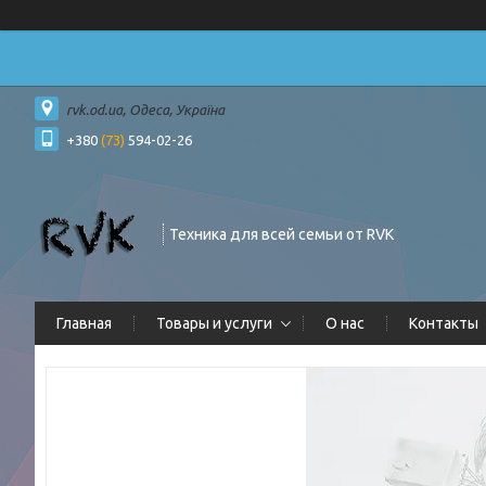
rvk.od.ua, Одеса, Україна
+380
(73)
594-02-26
Техника для всей семьи от RVK
Главная
Товары и услуги
О нас
Контакты