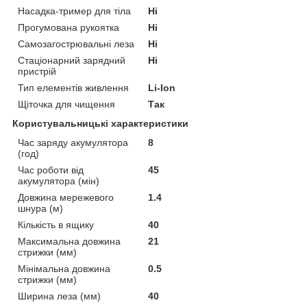
Насадка-тример для тіла
Ні
Прогумована рукоятка
Ні
Самозагострювальні леза
Ні
Стаціонарний зарядний
Ні
пристрій
Тип елементів живлення
Li-Ion
Щіточка для чищення
Так
Користувальницькі характеристики
Час заряду акумулятора
8
(год)
Час роботи від
45
акумулятора (мін)
Довжина мережевого
1.4
шнура (м)
Кількість в ящику
40
Максимальна довжина
21
стрижки (мм)
Мінімальна довжина
0.5
стрижки (мм)
Ширина леза (мм)
40