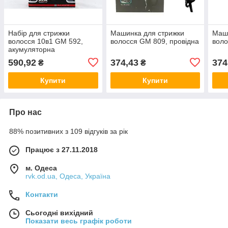
Набір для стрижки
Машинка для стрижки
Маши
волосся 10в1 GM 592,
волосся GM 809, провідна
вол
акумуляторна
590,92
374,43
374
₴
₴
Купити
Купити
Про нас
88% позитивних з 109 відгуків за рік
Працює з 27.11.2018
м. Одеса
rvk.od.ua, Одеса, Україна
Контакти
Сьогодні вихідний
Показати весь графік роботи