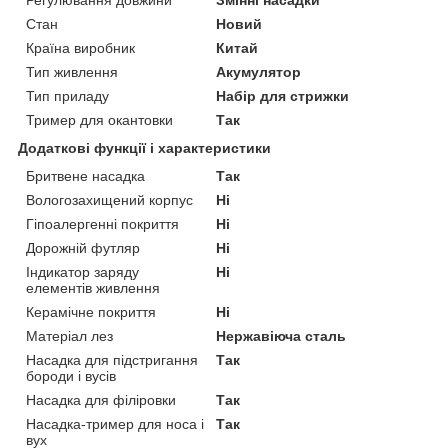
Стан
Новий
Країна виробник
Китай
Тип живлення
Акумулятор
Тип приладу
Набір для стрижки
Тример для окантовки
Так
Додаткові функції і характеристики
Бритвене насадка
Так
Вологозахищений корпус
Ні
Гіпоалергенні покриття
Ні
Дорожній футляр
Ні
Індикатор заряду
Ні
елементів живлення
Керамічне покриття
Ні
Матеріал лез
Нержавіюча сталь
Насадка для підстригання
Так
бороди і вусів
Насадка для філіровки
Так
Насадка-тример для носа і
Так
вух