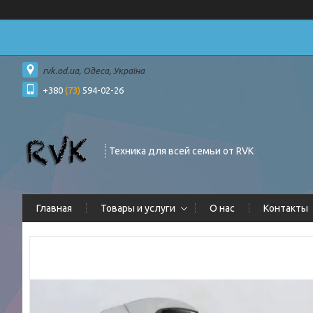
rvk.od.ua, Одеса, Україна
+380
(73)
594-02-26
Техника для всей семьи от RVK
Главная
Товары и услуги
О нас
Контакты