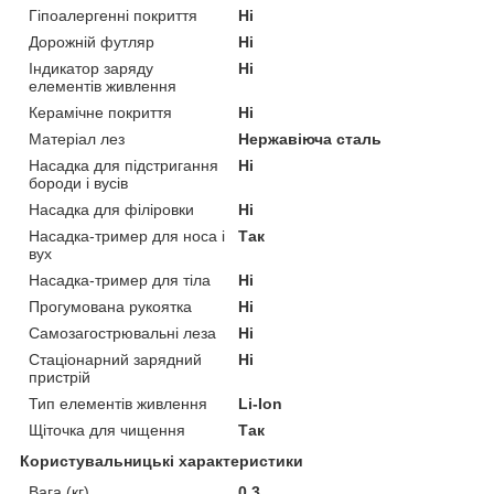
Гіпоалергенні покриття
Ні
Дорожній футляр
Ні
Індикатор заряду
Ні
елементів живлення
Керамічне покриття
Ні
Матеріал лез
Нержавіюча сталь
Насадка для підстригання
Ні
бороди і вусів
Насадка для філіровки
Ні
Насадка-тример для носа і
Так
вух
Насадка-тример для тіла
Ні
Прогумована рукоятка
Ні
Самозагострювальні леза
Ні
Стаціонарний зарядний
Ні
пристрій
Тип елементів живлення
Li-Ion
Щіточка для чищення
Так
Користувальницькі характеристики
Вага (кг)
0.3