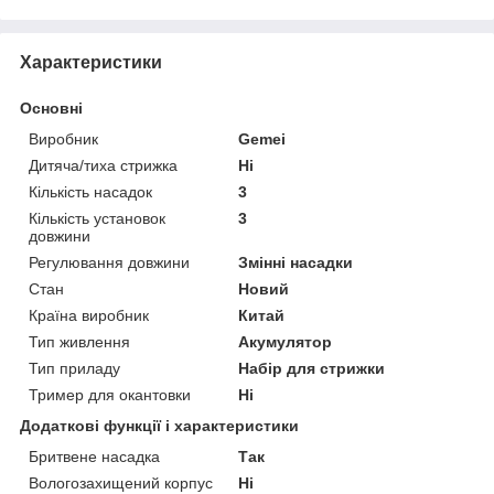
Характеристики
Основні
Виробник
Gemei
Дитяча/тиха стрижка
Ні
Кількість насадок
3
Кількість установок
3
довжини
Регулювання довжини
Змінні насадки
Стан
Новий
Країна виробник
Китай
Тип живлення
Акумулятор
Тип приладу
Набір для стрижки
Тример для окантовки
Ні
Додаткові функції і характеристики
Бритвене насадка
Так
Вологозахищений корпус
Ні