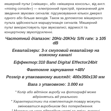
икшерний пульт («мікшер», або «мікшерна консоль», від англ.
«mixing console») — електронний пристрій, призначений для
зведення звукових сигналів: підсумовування кількох джерел
одного або більше виходів. Також за допомогою мікшерного
пульта здійснюється маршрутизація сигналів. Мікшерний
пульт використовують при звукозаписі, відомості та
концертному звукопідсиленні.
Частотний діапазон: 20Hz-20KHz S/N rate: ≥ 105
dB
Еквалайзери: 3-х смуговий еквалайзер на
кожному каналі
Еффектор:310 Band Digital Effector24bit
Фантомне харчування +48V
Розмір в упакованому вигляді: 400x350x130 мм
Вага з упаковкою: 3.000 кг
* Колір або відтінок виробу на фотографії може
відрізнятись від реального.
* Характеристики та комплектація товару можуть
змінюватися виробником без попередження.
* Магазин не несе відповідальності за зміни, внесені