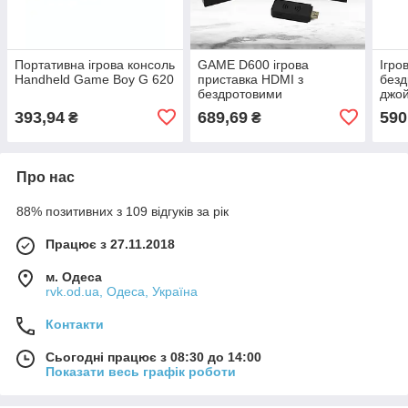
Портативна ігрова консоль
GAME D600 ігрова
Ігро
Handheld Game Boy G 620
приставка HDMI з
без
бездротовими
джо
джойстиками
Cont
393,94
689,69
590
₴
₴
Про нас
88% позитивних з 109 відгуків за рік
Працює з 27.11.2018
м. Одеса
rvk.od.ua, Одеса, Україна
Контакти
Сьогодні працює з 08:30 до 14:00
Показати весь графік роботи