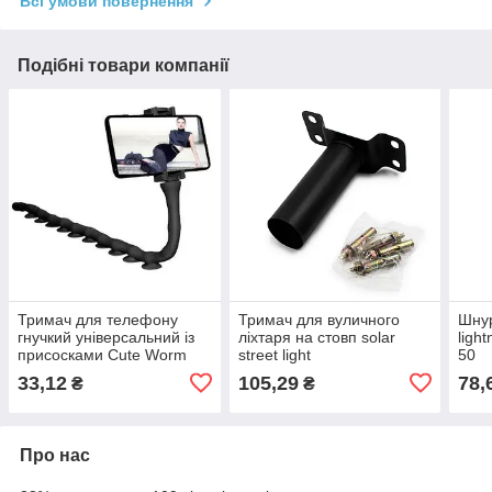
Всі умови повернення
Подібні товари компанії
Тримач для телефону
Тримач для вуличного
Шнур
гнучкий універсальний із
ліхтаря на стовп solar
ligh
присосками Cute Worm
street light
50
Lazy Holder
33,12
105,29
78,
₴
₴
Про нас